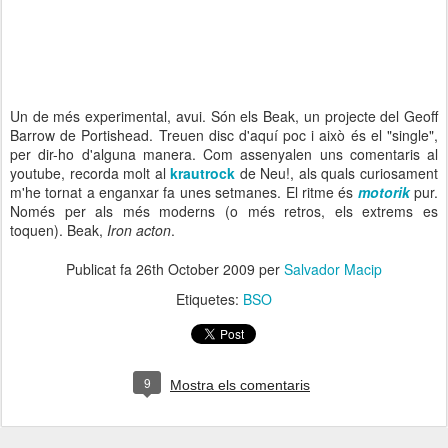
Un de més experimental, avui. Són els Beak, un projecte del Geoff
Barrow de Portishead. Treuen disc d'aquí poc i això és el "single",
per dir-ho d'alguna manera. Com assenyalen uns comentaris al
youtube, recorda molt al
krautrock
de Neu!, als quals curiosament
m'he tornat a enganxar fa unes setmanes. El ritme és
motorik
pur.
Només per als més moderns (o més retros, els extrems es
toquen). Beak,
Iron acton
.
Publicat fa
26th October 2009
per
Salvador Macip
Etiquetes:
BSO
9
Mostra els comentaris