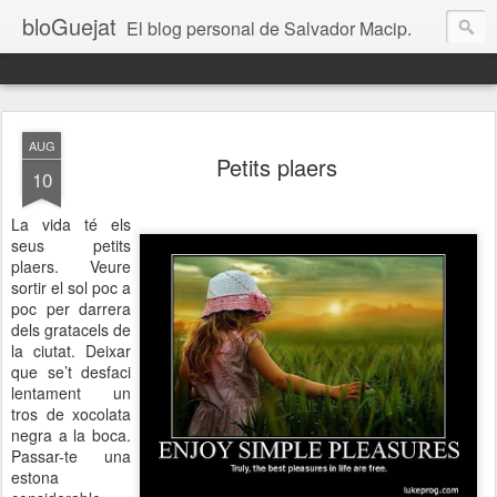
bloGuejat
El blog personal de Salvador Macip.
AUG
Petits plaers
10
La vida té els
seus petits
plaers. Veure
sortir el sol poc a
poc per darrera
dels gratacels de
la ciutat. Deixar
que se’t desfaci
lentament un
tros de xocolata
negra a la boca.
Passar-te una
estona