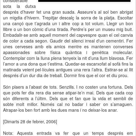
considerable
sota la dutxa
després d’haver fet una gran suada. Asseure’s al sol ben abrigat
un migdia d’hivern. Trepitjar descalç la sorra de la platja. Escoltar
una cançó que t’agrada un i altre cop a tot volum. Llegir un bon
llibre o un bon còmic d’una tirada. Perdre’s per un museu mig buit.
Embadalir-se amb aquell moment del capvespre quan el cel canvia
de color a cada segon. Gaudir del silenci irreal d'un cementiri. Fer
unes cerveses amb els amics mentre es mantenen converses
apassionades sobre física quàntica i genètica molecular.
Contemplar com la lluna plena tenyeix la nit d’una llum blavosa. Fer
l’amor a una dona que t’estima. Quedar-se escarxofat al sofà fins la
matinada veient pel·lícules antigues una rera l’altra. Estirar-se al llit
després d’un dur dia de treball. Dormir fins que el cor et diu prou.
Són plaers a l’abast de tots. Senzills. I no costen una fortuna. Dels
que pots fer dia rera dia sense atipar-te’n mai. Dels que cada cop
són diferents a l’últim. Dels que et fan que la vida et sembli de
sobte molt millor. Només cal no badar i saber on s’amaguen.
Atrapar-los ben fort amb les dues mans i no deixar-los anar.
[Dimarts 28 de febrer, 2006]
Nota: Aquesta entrada va fer que un temps després em