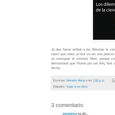
Ja deu haver arribat a les llibreries la v
canvi que veieu al títol va ser una petició
un exemplar al ministre Wert, perquè cr
demostraria que l'home pot ser feliç fent 
divina.
Escrit per
Salvador Macip
a les
7:00 a. m.
Etiquetes:
*jugar a ser déus
3 comentaris:
jomateixa
ha dit...