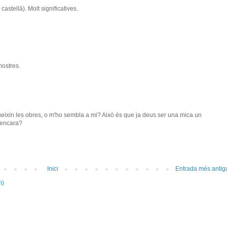
astellà). Molt significatives.
mostres.
ueixin les obres, o m'ho sembla a mi? Això és que ja deus ser una mica un
 encara?
Inici
Entrada més antig
m)