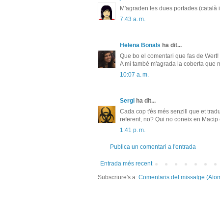
M'agraden les dues portades (català i c
7:43 a. m.
Helena Bonals
ha dit...
Que bo el comentari que fas de Wert!
A mi també m'agrada la coberta que 
10:07 a. m.
Sergi
ha dit...
Cada cop t'és més senzill que et trad
referent, no? Qui no coneix en Macip
1:41 p. m.
Publica un comentari a l'entrada
Entrada més recent
Subscriure's a:
Comentaris del missatge (Ato