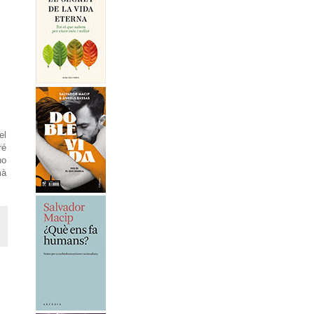
el
ré
no
mà